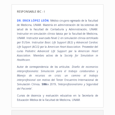
RESPONSABLE IBC - I
DR. ERICK LÓPEZ LEÓN.
Médico cirujano egresado de la Facultad
de Medicina, UNAM. Maestría en administración de los sistemas de
salud de la Facultad de Contaduría y Administración, UNAM.
Instructor en simulación clínico básica por la Facultad de Medicina,
UNAM. Instructor avanzado Nivel 2 en simulación clínica certificado
por EUSim. Instructor
Basic Life Support (BLS)
y
Advanced Cardiac
Life Support (ACLS)
por la
American Heart Association
. Proveedor del
curso
Pediatric Advanced Life Support
por la
American Heart
Association
. Miembro activo de la
Society for Simulation in
Healthcare
.
Autor de correspondencia de los artículos:
Diseño de escenarios
interprofesionales: Simulación para el trabajo colaborativo
y
Manejo de recursos en crisis: un camino al trabajo
interprofesional
con motivo del Tercer Encuentro Internacional de
Simulación Clínica,
SIM
ex 2019,
‘Interprofesionalismo y Seguridad
del Paciente’.
Cursos de docencia y evaluación educativa en la Secretaría de
Educación Médica de la Facultad de Medicina, UNAM.