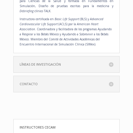
para Ciencias de la Salud y formada en Fundamentos en
Simulación, Diseño de pruebas escritas para la medicina y
Debriefing
clínico TALK.
Instructora certificada en
Basic Life Support
(BLS) y
Advanced
Cardiovascular Life Support
(ACLS) por la
American Heart
Association
. Coordinadora y facilitadora de los programas Ayudando
a Respirar a los Bebés México y Ayudando a Sobrevivir a los Bebés
México. Miembro del Comité de Actividades Académicas del
Encuentro Internacional de Simulación Clínica (SIMex).
LÍNEAS DE INVESTIGACIÓN
CONTACTO
INSTRUCTORES CECAM