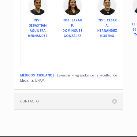
INST.
INST. SARAH
INST. CÉSAR
EL
SEBASTIÁN
P.
A.
S
AGUILERA
DOMÍNGUEZ
HERNÁNDEZ
T
HERNÁNDEZ
GONZÁLEZ
MORENO
MÉDICOS CIRUJANOS
.
Egresadas y egresados de la Facultad de
Medicina, UNAM.
CONTACTO