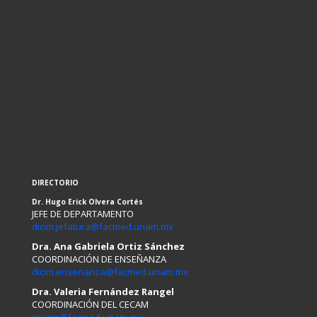
DIRECTORIO
Dr. Hugo Erick Olvera Cortés
JEFE DE DEPARTAMENTO
dicim.jefatura@facmed.unam.mx
Dra. Ana Gabriela Ortiz Sánchez
COORDINACIÓN DE ENSEÑANZA
dicim.ensenanza@facmed.unam.mx
Dra. Valeria Fernández Rangel
COORDINACIÓN DEL CECAM
cecam@facmed.unam.mx