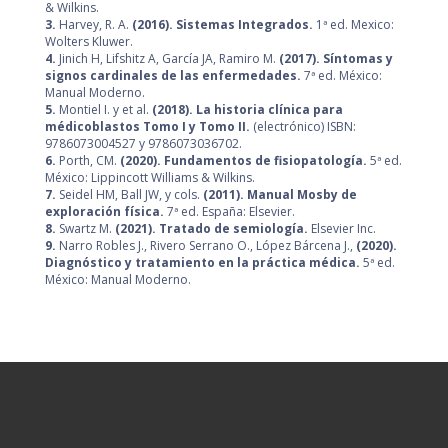
& Wilkins.
3.
Harvey, R. A.
(2016).
Sistemas Integrados.
1ª ed. Mexico:
Wolters Kluwer.
4.
Jinich H, Lifshitz A, García JA, Ramiro M.
(2017). Síntomas y
signos cardinales de las enfermedades.
7ª ed. México:
Manual Moderno.
5.
Montiel I. y et al.
(2018). La historia clínica para
médicoblastos Tomo I y Tomo II.
(electrónico) ISBN:
9786073004527 y 9786073036702.
6.
Porth, CM.
(2020). Fundamentos de fisiopatología.
5ª ed.
México: Lippincott Williams & Wilkins.
7.
Seidel HM, Ball JW, y cols.
(2011). Manual Mosby de
exploración física.
7ª ed. España: Elsevier.
8.
Swartz M.
(2021). Tratado de semiología.
Elsevier Inc.
9.
Narro Robles J., Rivero Serrano O., López Bárcena J.,
(2020).
Diagnóstico y tratamiento en la práctica médica.
5ª ed.
México: Manual Moderno.