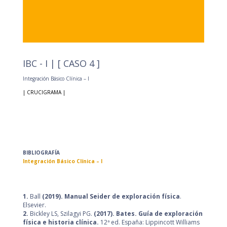
IBC - I | [ CASO 4 ]
Integración Básico Clínica – I
| CRUCIGRAMA |
BIBLIOGRAFÍA
Integración Básico Clínica – I
1.
Ball
(2019).
Manual Seider de exploración física
.
Elsevier.
2.
Bickley LS, Szilagyi PG.
(2017).
Bates. Guía de exploración
física e historia clínica.
12ª ed. España: Lippincott Williams