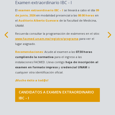
Examen extraordinario IBC -​ I
El
examen extraordinario IBC – I
se llevará a cabo el día
09
de junio​, 202​6
en modalidad presencial a las
08:00 horas
en
el
Auditorio Alberto Guevara
de la Facultad de Medicina,
UNAM.
Recuerda consultar la programación de exámenes en el sitio:
www.facmed.unam.mx/registro/programa
​ para ver el
lugar asignado.
Recomendaciones:
Acude al examen a las
07:30 horas
cumpliendo la normativa
para el ingreso a las
instalaciones FACMED. Lleva contigo
hoja de inscripción al
examen en formato impreso
y
credencial UNAM
o
cualquier otra identificación oficial.
¡Mucho éxito a tod@s!
CANDIDATOS A EXAMEN EXTRAORDINARIO
IBC - I