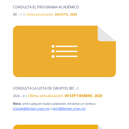
CONSULTA EL PROGRAMA ACADÉMICO
IBC – I |
Última actualización:
AGOSTO, 2025
CONSULTA LA LISTA DE GRUPOS IBC - I
Última actualización:
09 SEPTIEMBRE, 2025
2026 – 0 |
Nota:
ante cualquier duda o aclaración, envíanos un correo a:
ericklole@facmed.unam.mx
o
dicim@facmed.unam.mx