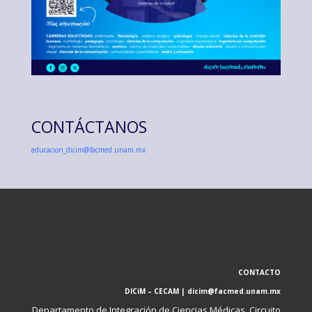
CONTÁCTANOS
educacion_dicim@facmed.unam.mx
CONTACTO
DICiM – CECAM | dicim@facmed.unam.mx
Departamento de Integración de Ciencias Médicas. Circuito